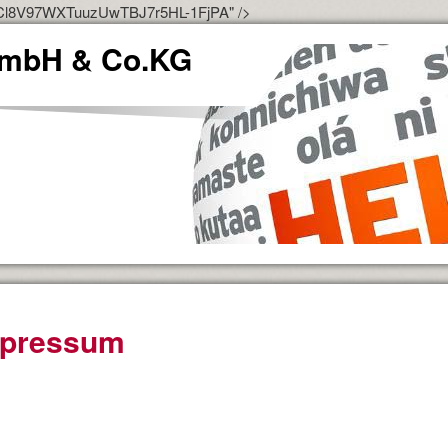
i4Cl8V97WXTuuzUwTBJ7r5HL-1FjPA" />
mbH & Co.KG
pressum